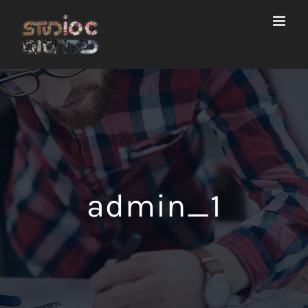
Salta
al
contenuto
admin_1